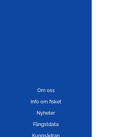
Om oss
Info om fisket
Nyheter
Fångstdata
Kungsådran